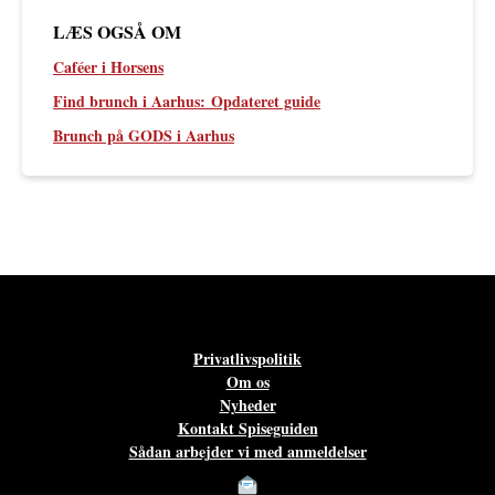
LÆS OGSÅ OM
Caféer i Horsens
Find brunch i Aarhus:
Opdateret guide
Brunch på GODS i Aarhus
Privatlivspolitik
Om os
Nyheder
Kontakt Spiseguiden
Sådan arbejder vi med anmeldelser