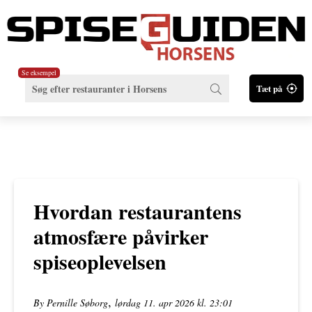
Se eksempel
Tæt på
Hvordan restaurantens
atmosfære påvirker
spiseoplevelsen
,
By Pernille Søborg
lørdag 11. apr 2026 kl. 23:01