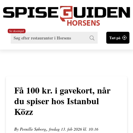
Se eksempel
Tæt på
Få 100 kr. i gavekort, når
du spiser hos Istanbul
Közz
,
By Pernille Søborg
fredag 13. feb 2026 kl. 10:16