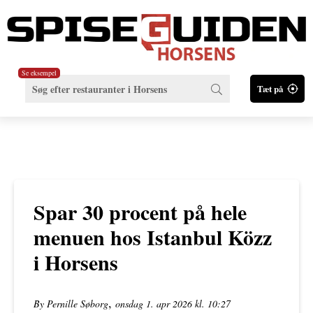
Se eksempel
Tæt på
Spar 30 procent på hele
menuen hos Istanbul Közz
i Horsens
,
By Pernille Søborg
onsdag 1. apr 2026 kl. 10:27