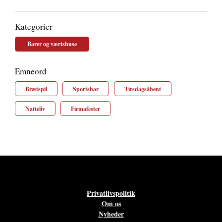
Kategorier
Barer og værtshuse
Emneord
Brætspil
Sportsbar
Tirsdagsåbent
Natteliv
Firmafester
Privatlivspolitik
Om os
Nyheder