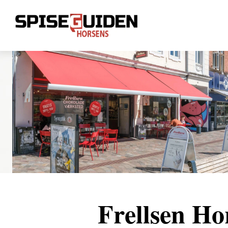
Lukket nu
Åben om 3t 53m
Frellsen Ho