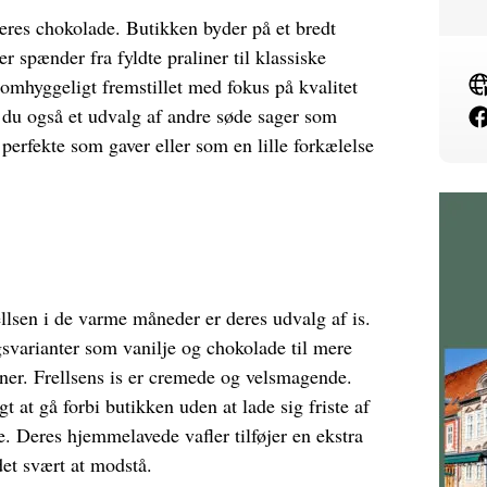
deres chokolade. Butikken byder på et bredt
r spænder fra fyldte praliner til klassiske
omhyggeligt fremstillet med fokus på kvalitet
 du også et udvalg af andre søde sager som
perfekte som gaver eller som en lille forkælelse
ellsen i de varme måneder er deres udvalg af is.
gsvarianter som vanilje og chokolade til mere
ner. Frellsens is er cremede og velsmagende.
at gå forbi butikken uden at lade sig friste af
e. Deres hjemmelavede vafler tilføjer en ekstra
det svært at modstå.