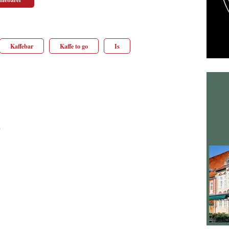
Kaffebar
Kaffe to go
Is
2