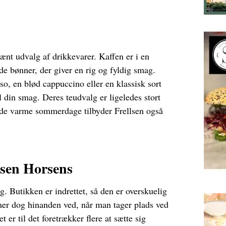
ænt udvalg af drikkevarer. Kaffen er i en
ede bønner, der giver en rig og fyldig smag.
so, en blød cappuccino eller en klassisk sort
il din smag. Deres teudvalg er ligeledes stort
 de varme sommerdage tilbyder Frellsen også
lsen Horsens
. Butikken er indrettet, så den er overskuelig
er dog hinanden ved, når man tager plads ved
t er til det foretrækker flere at sætte sig