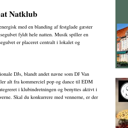
bat Natklub
 energisk med en blanding af festglade gæster
egulvet fyldt hele natten. Musik spiller en
egulvet er placeret centralt i lokalet og
ionale DJs, blandt andet navne som DJ Van
ler alt fra kommerciel pop og dance til EDM
tegreret i klubindretningen og benyttes aktivt i
arverne. Skal du konkurrere med vennerne, er der