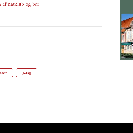
 af natklub og bar
bber
J-dag
7