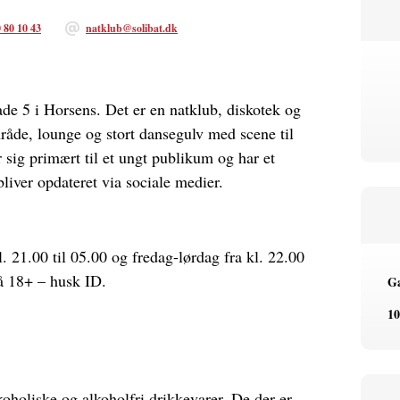
 80 10 43
natklub@solibat.dk
de 5 i Horsens. Det er en natklub, diskotek og
åde, lounge og stort dansegulv med scene til
 sig primært til et ungt publikum og har et
liver opdateret via sociale medier.
. 21.00 til 05.00 og fredag-lørdag fra kl. 22.00
på 18+ – husk ID.
Ga
10
koholiske og alkoholfri drikkevarer. De der er