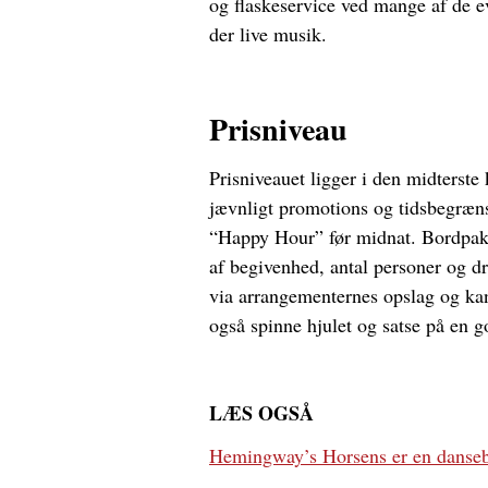
og flaskeservice ved mange af de ev
der live musik.
Prisniveau
Prisniveauet ligger i den midterste 
jævnligt promotions og tidsbegrænse
“Happy Hour” før midnat. Bordpakk
af begivenhed, antal personer og d
via arrangementernes opslag og kan
også spinne hjulet og satse på en g
LÆS OGSÅ
Hemingway’s Horsens er en danseb