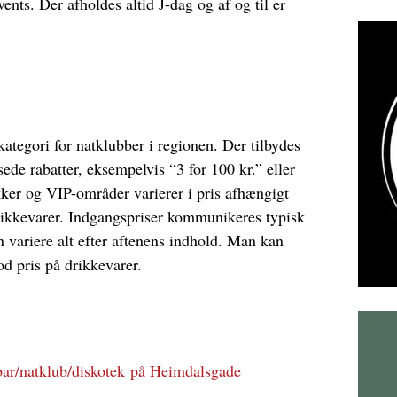
ents. Der afholdes altid J-dag og af og til er
kategori for natklubber i regionen. Der tilbydes
de rabatter, eksempelvis “3 for 100 kr.” eller
er og VIP-områder varierer i pris afhængigt
rikkevarer. Indgangspriser kommunikeres typisk
 variere alt efter aftenens indhold. Man kan
od pris på drikkevarer.
ar/natklub/diskotek på Heimdalsgade