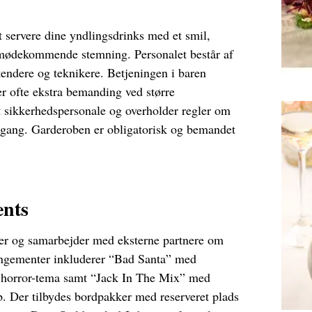
at servere dine yndlingsdrinks med et smil,
imødekommende stemning.​ Personalet består af
endere og teknikere. Betjeningen i baren
 er ofte ekstra bemanding ved større
 sikkerhedspersonale og overholder regler om
dgang. Garderoben er obligatorisk og bemandet
ents
ner og samarbejder med eksterne partnere om
rangementer inkluderer “Bad Santa” med
 horror-tema samt “Jack In The Mix” med
køb. Der tilbydes bordpakker med reserveret plads