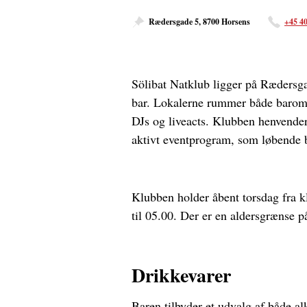
Rædersgade 5, 8700 Horsens
+45 40
Sölibat Natklub ligger på Rædersga
bar. Lokalerne rummer både baromr
DJs og liveacts. Klubben henvender
aktivt eventprogram, som løbende b
Klubben holder åbent torsdag fra kl
til 05.00. Der er en aldersgrænse 
Drikkevarer
Baren tilbyder et udvalg af både al