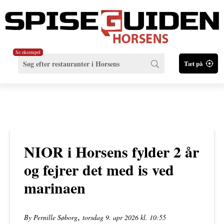
Se eksempel
Tæt på
NIOR i Horsens fylder 2 år
og fejrer det med is ved
marinaen
,
By Pernille Søborg
torsdag 9. apr 2026 kl. 10:55