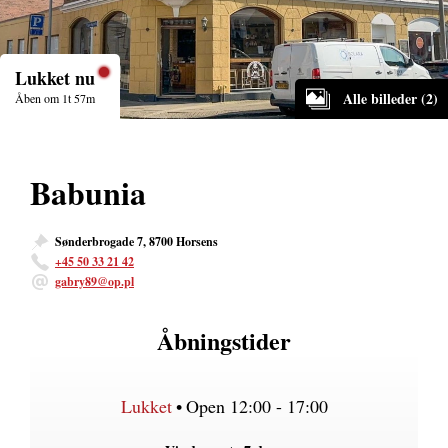
Lukket nu
Alle billeder (2)
Åben om 1t 57m
Babunia
Sønderbrogade 7, 8700 Horsens
+45 50 33 21 42
gabry89@op.pl
Åbningstider
Lukket
•
Open 12:00 - 17:00