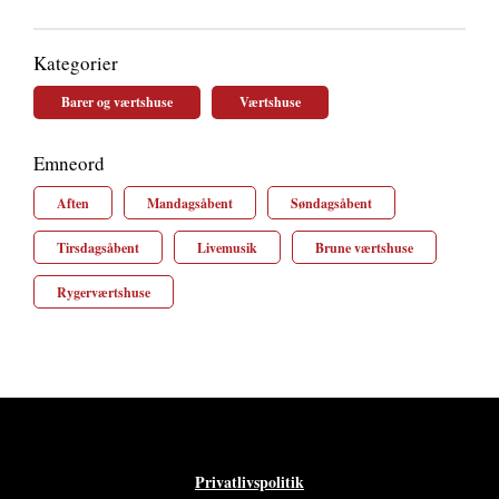
Kategorier
Barer og værtshuse
Værtshuse
Emneord
Aften
Mandagsåbent
Søndagsåbent
Tirsdagsåbent
Livemusik
Brune værtshuse
Rygerværtshuse
Privatlivspolitik