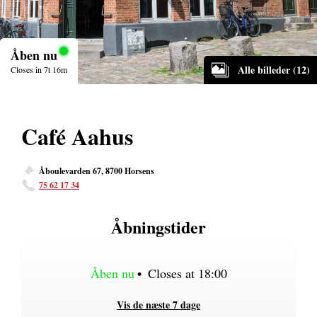
Åben nu
Alle billeder (12)
Closes in 7t 16m
Café Aahus
Åboulevarden 67, 8700 Horsens
75 62 17 34
Åbningstider
Åben nu
•
Closes at 18:00
Vis de næste 7 dage