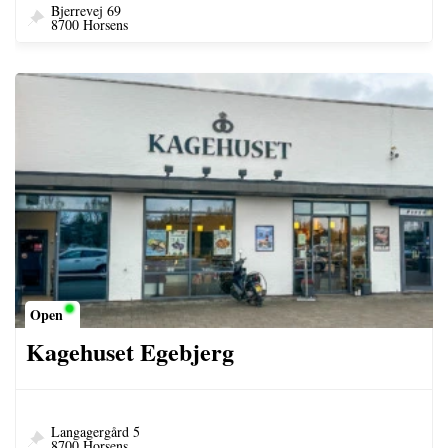
Bjerrevej 69
8700 Horsens
Open
Kagehuset Egebjerg
Langagergård 5
8700 Horsens