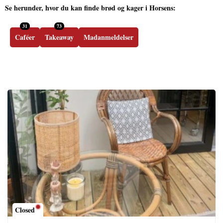
Se herunder, hvor du kan finde brød og kager i Horsens:
31
73
Caféer
Takeaway
Madanmeldelser
Closed