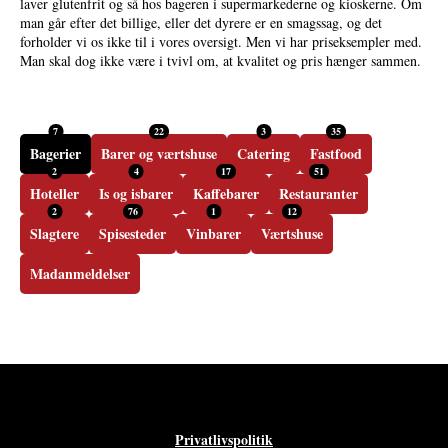
laver glutenfrit og så hos bageren i supermarkederne og kioskerne. Om
man går efter det billige, eller det dyrere er en smagssag, og det
forholder vi os ikke til i vores oversigt. Men vi har priseksempler med.
Man skal dog ikke være i tvivl om, at kvalitet og pris hænger sammen.
7
22
3
35
Bagerier
Barer og værtshuse
Catering
Fastfood
2
4
17
51
Hoteller
Is og isbarer
Kaffebarer
Restauranter
2
76
1
12
Slagtere
Spisesteder
Vinbarer
Værtshuse
Madanmeldelser
Privatlivspolitik