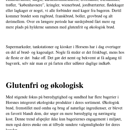
trøfler, “københavnere”, kringler, wienerbrød, jordbærtærter, flødekager
eller lagkager er noget, vi alle forbinder med kager fra bageren. Dertil
kommer brødet som rugbrød, franskbrød, boller, grovbrød og alt
derimellem. Over en længere periode har surdejsbrød fået mere og
mere plads på hylderne sammen med glutenfrit og økologisk brød.
Supermarkeder, tankstationer og kiosker i Horsens har i dag overtager
en del af brød- og kagesalget. Nogle få steder er det friskbagt, mens hos
de fleste er det bake off. Det gør det nemt og bekvemt at få adgang til
bagværk, selv når man er på farten eller udfører daglige indkøb.
Glutenfri og økologisk
Med stigende fokus på bæredygtighed og sundhed har flere bagerier i
Horsnes integreret økologiske produkter i deres sortiment. Økologisk
brød, fremstillet med omhu og brug af naturlige ingredienser, er blevet
en favorit blandt dem, der søger en mere bæredygtig og næringsrig
kost. Denne trend afspejler ikke kun bageriernes engagement i miljøet,
men også deres ønske om at tilbyde sundere valgmuligheder for deres
kunder.