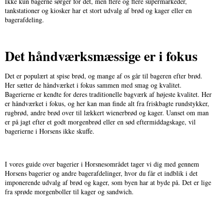
Ikke kun bagerne sørger for det, men flere og flere supermarkeder,
tankstationer og kiosker har et stort udvalg af brød og kager eller en
bagerafdeling.
Det håndværksmæssige er i fokus
Det er populært at spise brød, og mange af os går til bageren efter brød.
Her sætter de håndværket i fokus sammen med smag og kvalitet.
Bagerierne er kendte for deres traditionelle bagværk af højeste kvalitet. Her
er håndværket i fokus, og her kan man finde alt fra friskbagte rundstykker,
rugbrød, andre brød over til lækkert wienerbrød og kager. Uanset om man
er på jagt efter et godt morgenbrød eller en sød eftermiddagskage, vil
bagerierne i Horsens ikke skuffe.
I vores guide over bagerier i Horsnesområdet tager vi dig med gennem
Horsens bagerier og andre bagerafdelinger, hvor du får et indblik i det
imponerende udvalg af brød og kager, som byen har at byde på. Det er lige
fra sprøde morgenboller til kager og sandwich.