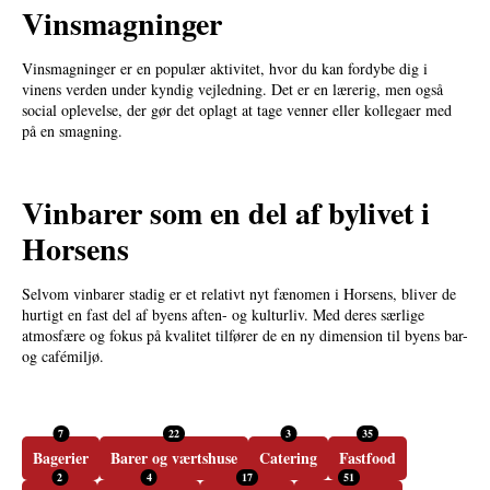
Vinsmagninger
Vinsmagninger er en populær aktivitet, hvor du kan fordybe dig i
vinens verden under kyndig vejledning. Det er en lærerig, men også
social oplevelse, der gør det oplagt at tage venner eller kollegaer med
på en smagning.
Vinbarer som en del af bylivet i
Horsens
Selvom vinbarer stadig er et relativt nyt fænomen i Horsens, bliver de
hurtigt en fast del af byens aften- og kulturliv. Med deres særlige
atmosfære og fokus på kvalitet tilfører de en ny dimension til byens bar-
og cafémiljø.
7
22
3
35
Bagerier
Barer og værtshuse
Catering
Fastfood
2
4
17
51