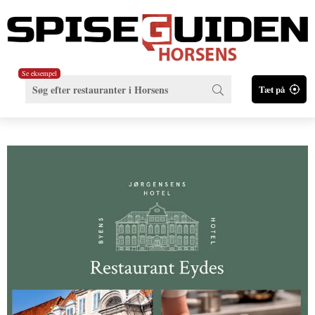
Se eksempel
Tæt på