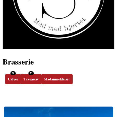
Brasserie
30
73
Caféer
Takeaway
Madanmeldelser