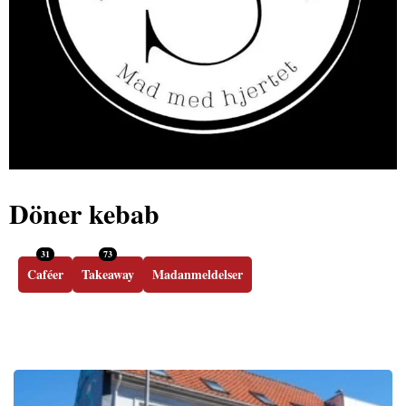
Döner kebab
31
73
Caféer
Takeaway
Madanmeldelser