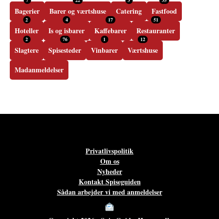
7
22
3
35
Bagerier
Barer og værtshuse
Catering
Fastfood
2
4
17
51
Hoteller
Is og isbarer
Kaffebarer
Restauranter
2
76
1
12
Slagtere
Spisesteder
Vinbarer
Værtshuse
Madanmeldelser
Privatlivspolitik
Om os
Nyheder
Kontakt Spiseguiden
Sådan arbejder vi med anmeldelser