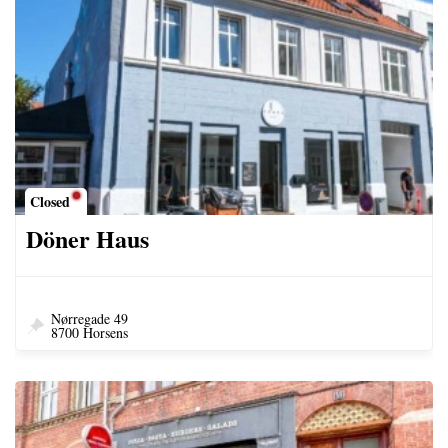
Closed
Döner Haus
Nørregade 49
8700 Horsens