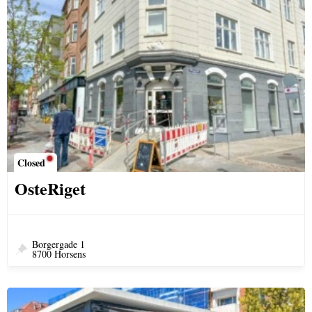
Closed
OsteRiget
Borgergade 1
8700 Horsens