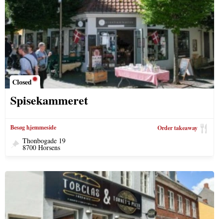
Closed
Spisekammeret
Besøg hjemmeside
Order takeaway
Thonbogade 19
8700 Horsens