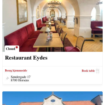
Closed
Restaurant Eydes
Besøg hjemmeside
Book table
Søndergade 17
8700 Horsens