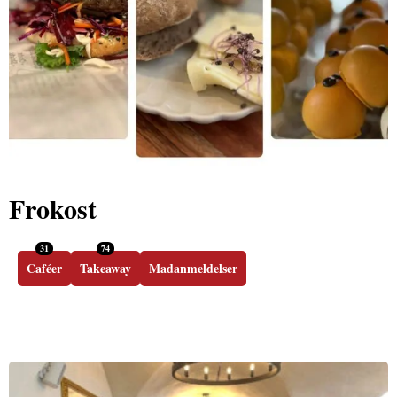
Frokost
31
74
Caféer
Takeaway
Madanmeldelser