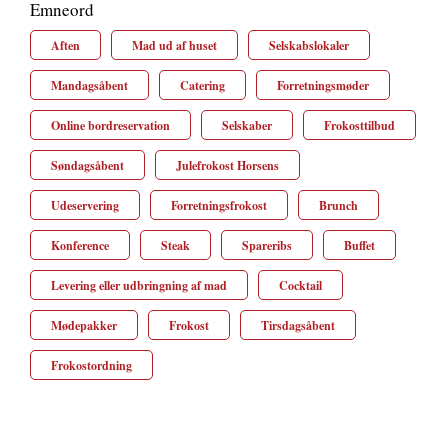
Emneord
Aften
Mad ud af huset
Selskabslokaler
Mandagsåbent
Catering
Forretningsmøder
Online bordreservation
Selskaber
Frokosttilbud
Søndagsåbent
Julefrokost Horsens
Udeservering
Forretningsfrokost
Brunch
Konference
Steak
Spareribs
Buffet
Levering eller udbringning af mad
Cocktail
Mødepakker
Frokost
Tirsdagsåbent
Frokostordning