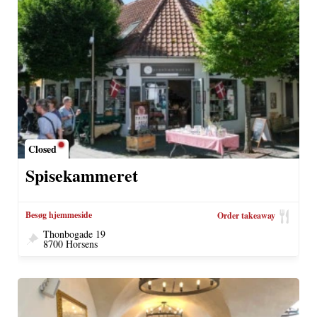
Closed
Spisekammeret
Besøg hjemmeside
Order takeaway
Thonbogade 19
8700 Horsens