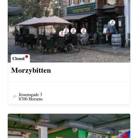
Closed
Morzybitten
Jessensgade 3
8700 Horsens