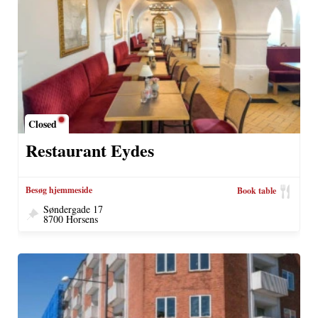
Closed
Restaurant Eydes
Besøg hjemmeside
Book table
Søndergade 17
8700 Horsens